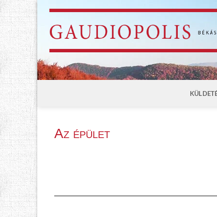
.
KÜLDET
Az épület