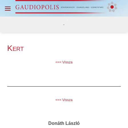
.
-
Kert
<<< Vissza
<<< Vissza
Donáth László